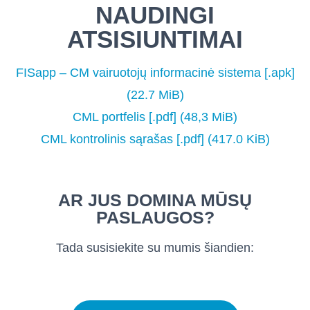
NAUDINGI
ATSISIUNTIMAI
FISapp – CM vairuotojų informacinė sistema [.apk]
(22.7 MiB
)
CML portfelis [.pdf]
(48,3 MiB
)
CML kontrolinis sąrašas [.pdf]
(417.0 KiB
)
AR JUS DOMINA MŪSŲ
PASLAUGOS?
Tada susisiekite su mumis šiandien: