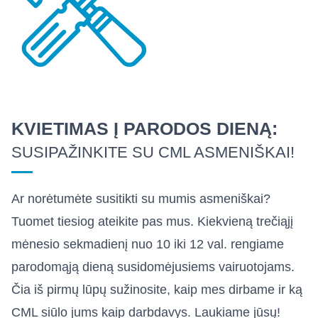
KVIETIMAS Į PARODOS DIENĄ:
SUSIPAŽINKITE SU CML ASMENIŠKAI!
Ar norėtumėte susitikti su mumis asmeniškai?
Tuomet tiesiog ateikite pas mus. Kiekvieną trečiąjį
mėnesio sekmadienį nuo 10 iki 12 val. rengiame
parodomąją dieną susidomėjusiems vairuotojams.
Čia iš pirmų lūpų sužinosite, kaip mes dirbame ir ką
CML siūlo jums kaip darbdavys. Laukiame jūsų!