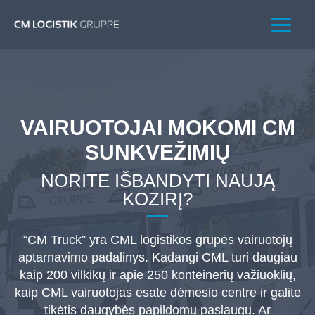
VAIRUOTOJAI MOKOMI CM
SUNKVEŽIMIŲ
NORITE IŠBANDYTI NAUJĄ
KOZIRĮ?
“CM Truck” yra CML logistikos grupės vairuotojų
aptarnavimo padalinys. Kadangi CML turi daugiau
kaip 200 vilkikų ir apie 250 konteinerių važiuoklių,
kaip CML vairuotojas esate dėmesio centre ir galite
tikėtis daugybės papildomų paslaugų. Ar