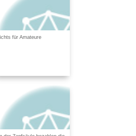
ichts für Amateure
n der Zapfsäule bezahlen die