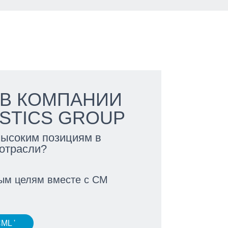
 В КОМПАНИИ
ISTICS GROUP
высоким позициям в
 отрасли?
вым целям вместе с CM
ML '