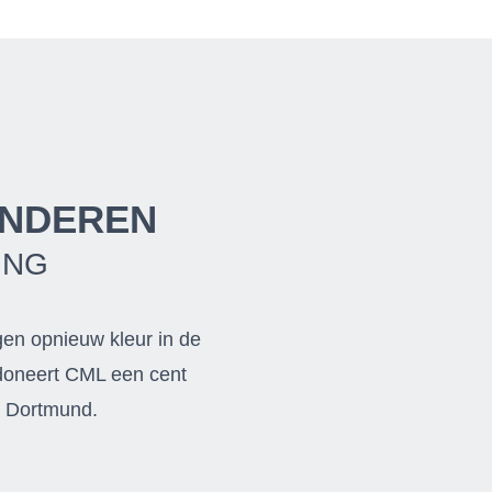
INDEREN
ING
en opnieuw kleur in de
 doneert CML een cent
m Dortmund.