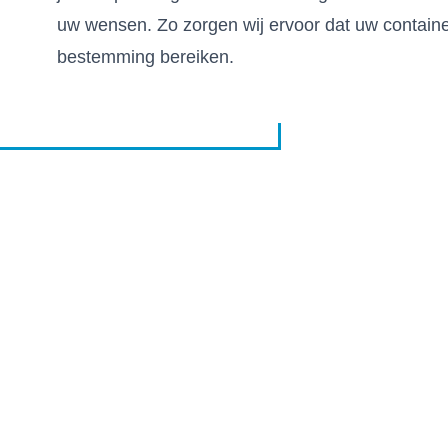
uw wensen. Zo zorgen wij ervoor dat uw container
bestemming bereiken.
VRACHTWAGENLOG
OP TOURNEE VOOR U D