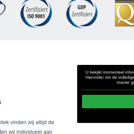
U bekijkt momenteel inh
hieronder om de volledig
manier g
G
iek vinden wij altijd de
en wij individueel aan