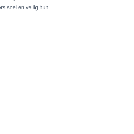
s snel en veilig hun
ISTIEK
INTER
OOR HEEL
VOOR U 