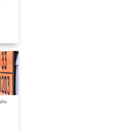
e
 We